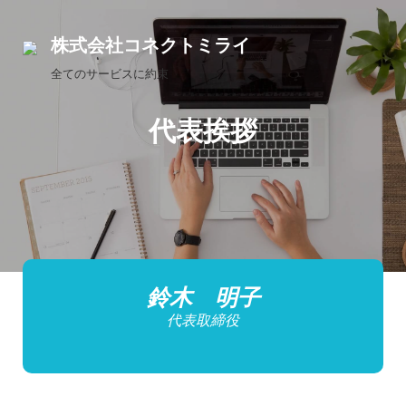
Skip
to
株式会社コネクトミライ
content
全てのサービスに約束
代表挨拶
鈴木 明子
代表取締役