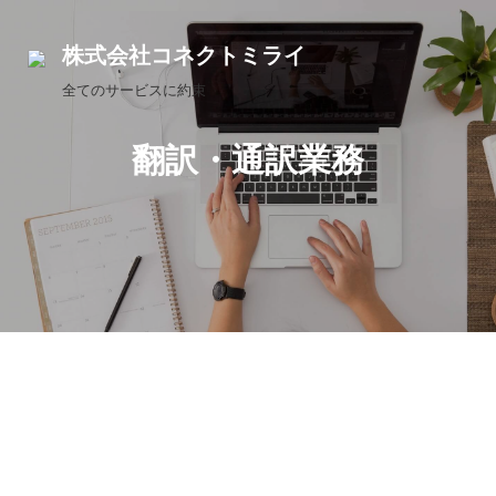
Skip
to
株式会社コネクトミライ
content
全てのサービスに約束
翻訳・通訳業務